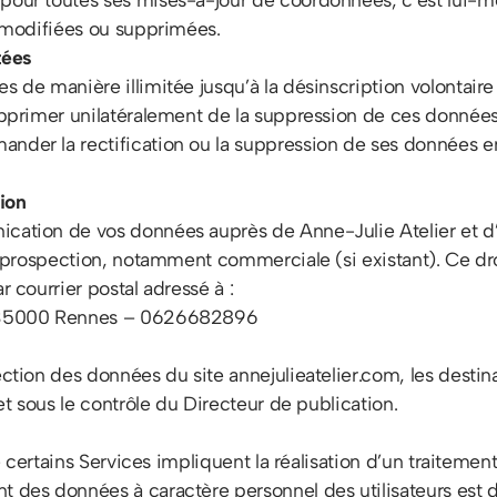
t modifiées ou supprimées.
tées
 de manière illimitée jusqu’à la désinscription volontaire 
supprimer unilatéralement de la suppression de ces donnée
ander la rectification ou la suppression de ses données e
tion
ation de vos données auprès de Anne-Julie Atelier et d’en
de prospection, notamment commerciale (si existant). Ce dro
r courrier postal adressé à :
ce 35000 Rennes – 0626682896
ection des données du site annejulieatelier.com, les destin
 et sous le contrôle du Directeur de publication.
 de certains Services impliquent la réalisation d’un traite
t des données à caractère personnel des utilisateurs est d