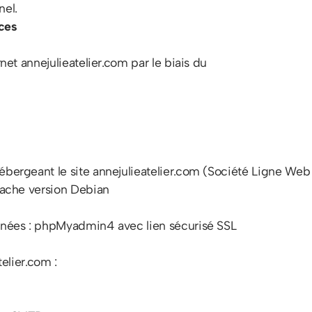
nel.
ices
rnet annejulieatelier.com par le biais du
ébergeant le site annejulieatelier.com (Société Ligne We
Apache version Debian
onnées : phpMyadmin4 avec lien sécurisé SSL
telier.com :