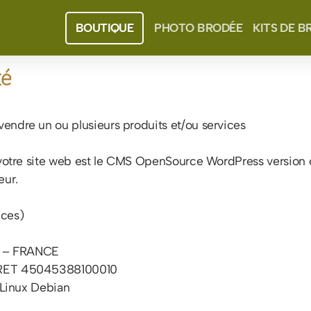
BOUTIQUE
PHOTO BRODÉE
KITS DE B
té
endre un ou plusieurs produits et/ou services
e votre site web est le CMS OpenSource WordPress version 
eur.
ices)
7 – FRANCE
SIRET 45045388100010
 Linux Debian