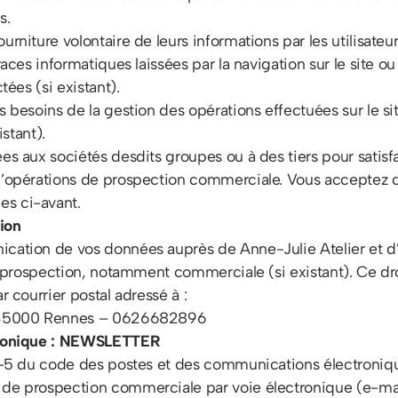
s.
rniture volontaire de leurs informations par les utilisateu
races informatiques laissées par la navigation sur le site ou
tées (si existant).
es besoins de la gestion des opérations effectuées sur le 
istant).
es aux sociétés desdits groupes ou à des tiers pour satisfa
d’opérations de prospection commerciale. Vous acceptez qu
es ci-avant.
tion
ation de vos données auprès de Anne-Julie Atelier et d’en
de prospection, notamment commerciale (si existant). Ce dro
r courrier postal adressé à :
ce 35000 Rennes – 0626682896
ctronique : NEWSLETTER
4-5 du code des postes et des communications électronique
 de prospection commerciale par voie électronique (e-mai