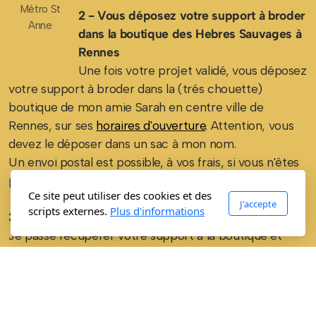
Métro St
2 - Vous déposez votre support à broder
Anne
dans la boutique des Hebres Sauvages à
Rennes
Une fois votre projet validé, vous déposez
votre support à broder dans la (trés chouette)
boutique de mon amie Sarah en centre ville de
Rennes, sur ses
horaires d'ouverture
. Attention, vous
devez le déposer dans un sac à mon nom.
Un envoi postal est possible, à vos frais, si vous n'êtes
pas à Rennes.
Ce site peut utiliser des cookies et des
J'accepte
scripts externes.
Plus d'informations
3 - Je m'occupe de la broderie
Je passe récupérer votre support à la boutique et
m'occupe de la broderie dans un délais de 3 semaines.
4 - Vous récupérez votre commande dans la
boutique des Herbes Sauvages